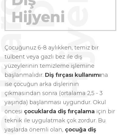
Ç
o
c
u
k
l
a
r
d
a
D
i
ş
H
i
j
y
e
n
i
Diş
Hijyeni
Çocuğunuz 6-8 aylıkken, temiz bir
tülbent veya gazlı bez ile diş
yüzeylerinin temizleme işlemine
başlanmalıdır.
Diş fırçası kullanımı
na
ise çocuğun arka dişlerinin
çıkmasından sonra (ortalama 2,5 - 3
yaşında) başlanması uygundur. Okul
öncesi
çocuklarda diş fırçalama
için bir
teknik ile uygulatmak çok zordur. Bu
yaşlarda önemli olan,
çocuğa diş