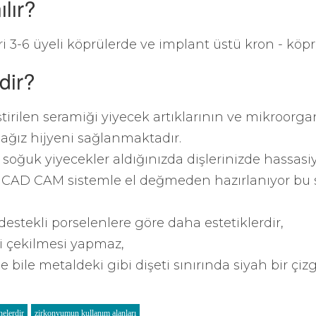
lır?
ri 3-6 üyeli köprülerde ve implant üstü kron - köpr
dir?
ştirilen seramiği yiyecek artıklarının ve mikroor
 ağız hijyeni sağlanmaktadır.
ve soğuk yiyecekler aldığınızda dişlerinizde hassa
li CAD CAM sistemle el değmeden hazırlanıyor bu
 destekli porselenlere göre daha estetiklerdir,
ti çekilmesi yapmaz,
e bile metaldeki gibi dişeti sınırında siyah bir çi
nelerdir
zirkonyumun kullanım alanları