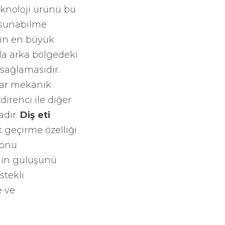
teknoloji ürünü bu
a sunabilme
min en büyük
kla arka bölgedeki
sağlamasıdır.
lar mekanik
direnci ile diğer
adır.
Diş eti
k geçirme özelliği
yonu
inin gülüşünü
stekli
e ve