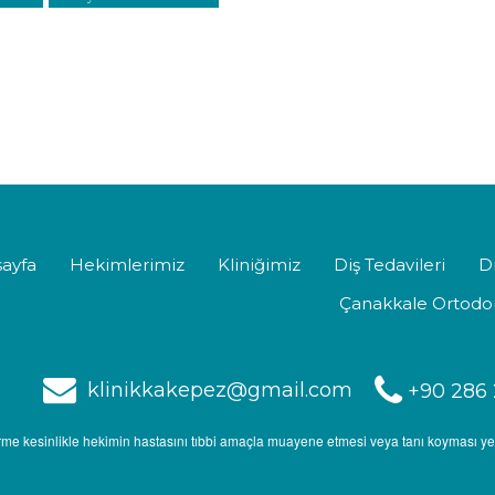
ayfa
Hekimlerimiz
Kliniğimiz
Diş Tedavileri
Di
Çanakkale Ortodo
klinikkakepez@gmail.com
+90 286 
endirme kesinlikle hekimin hastasını tıbbi amaçla muayene etmesi veya tanı koyması y