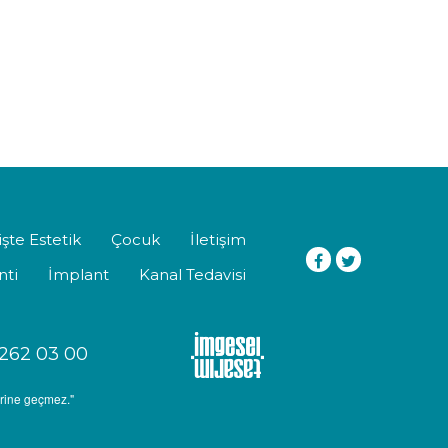
şte Estetik
Çocuk
İletişim
nti
İmplant
Kanal Tedavisi
262 03 00
erine geçmez."