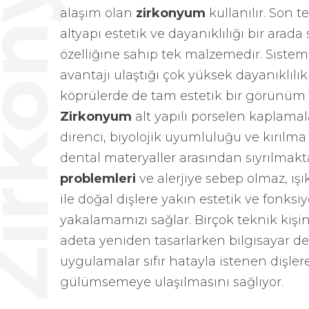
rkonyum
alaşım olan
zirkonyum
kullanılır. Son 
altyapı estetik ve dayanıklılığı bir arad
özelliğine sahip tek malzemedir. Siste
avantajı ulaştığı çok yüksek dayanıklılı
köprülerde de tam estetik bir görünüm 
Zirkonyum
alt yapılı porselen kaplama
direnci, biyolojik uyumluluğu ve kırılma 
dental materyaller arasından sıyrılmakt
problemleri
ve alerjiye sebep olmaz, ışı
ile doğal dişlere yakın estetik ve fonksi
yakalamamızı sağlar. Birçok teknik kiş
adeta yeniden tasarlarken bilgisayar de
uygulamalar sıfır hatayla istenen dişler
gülümsemeye ulaşılmasını sağlıyor.