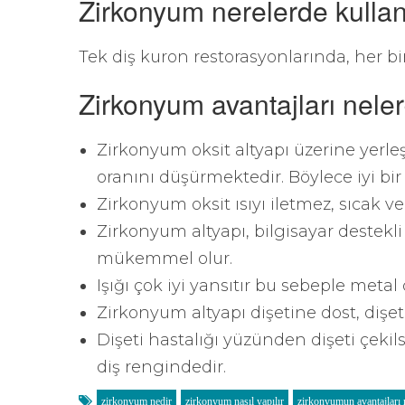
Zirkonyum nerelerde kullanı
Tek diş kuron restorasyonlarında, her bi
Zirkonyum avantajları neler
Zirkonyum oksit altyapı üzerine yerle
oranını düşürmektedir. Böylece iyi bir
Zirkonyum oksit ısıyı iletmez, sıcak 
Zirkonyum altyapı, bilgisayar destek
mükemmel olur.
Işığı çok iyi yansıtır bu sebeple metal
Zirkonyum altyapı dişetine dost, dişe
Dişeti hastalığı yüzünden dişeti çekils
diş rengindedir.
zirkonyum nedir
zirkonyum nasıl yapılır
zirkonyumun avantajları 