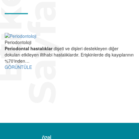
E
t
i
k
e
t
S
a
y
f
a
s
ı
Periodontoloji
Periodontal hastalıklar
dişeti ve dişleri destekleyen diğer
dokuları etkileyen iltihabi hastalıklardır. Erişkinlerde diş kayıplarının
%70'inden…
GÖRÜNTÜLE