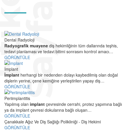
E
t
i
k
e
t
S
a
y
f
a
s
ı
Dental Radyoloji
Radyografik muayene
diş hekimliğinin tüm dallarında teşhis,
tedavi planlaması ve tedavi bitimi sonrasını kontrol amacı…
GÖRÜNTÜLE
İmplant
İmplant
herhangi bir nedenden dolayı kaybedilmiş olan doğal
dişlerin yerine, çene kemiğine yerleştirilen yapay diş…
GÖRÜNTÜLE
Periimplantitis
Yapılmış olan
implant
çevresinde cerrahi, protez yapımına bağlı
ya da implant çevresi dokularına bağlı oluşan…
GÖRÜNTÜLE
Çanakkale Ağız Ve Diş Sağlığı Polikliniği - Diş Hekimi
GÖRÜNTÜLE