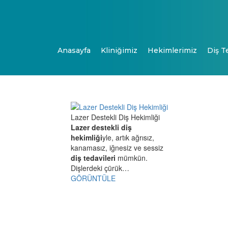
Anasayfa
Kliniğimiz
Hekimlerimiz
Diş T
Lazer Destekli Diş Hekimliği
Lazer destekli diş
hekimliği
yle, artık ağrısız,
kanamasız, iğnesiz ve sessiz
diş tedavileri
mümkün.
Dişlerdeki çürük…
GÖRÜNTÜLE