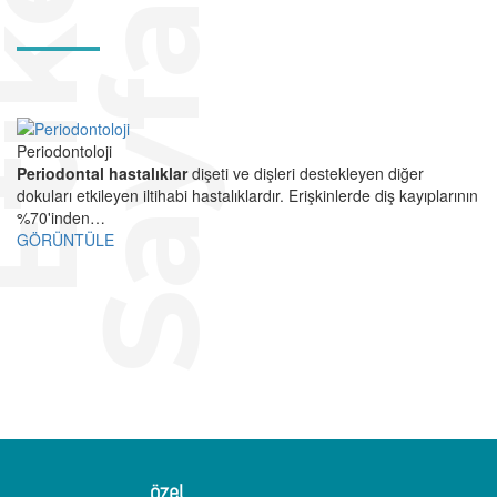
E
t
i
k
e
t
S
a
y
f
a
s
ı
Periodontoloji
Periodontal hastalıklar
dişeti ve dişleri destekleyen diğer
dokuları etkileyen iltihabi hastalıklardır. Erişkinlerde diş kayıplarının
%70'inden…
GÖRÜNTÜLE